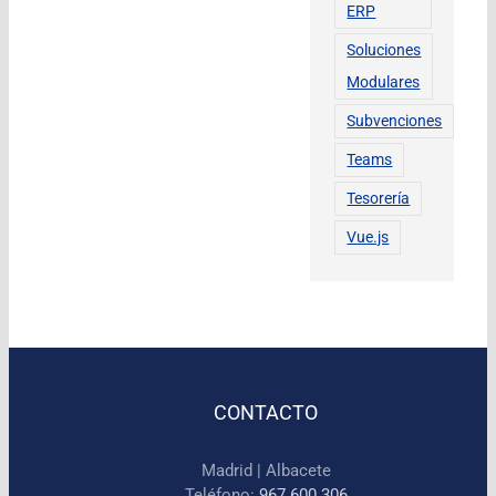
ERP
Soluciones
Modulares
Subvenciones
Teams
Tesorería
Vue.js
CONTACTO
Madrid | Albacete
Teléfono:
967 600 306