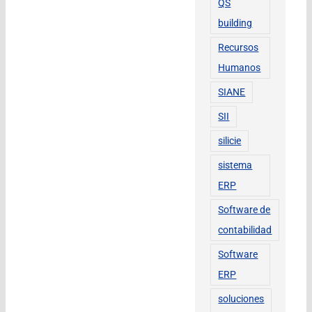
QS
building
Recursos
Humanos
SIANE
SII
silicie
sistema
ERP
Software de
contabilidad
Software
ERP
soluciones