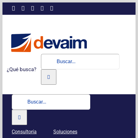
Saltar
LinkedIn
Instagram
Facebook
X
YouTube
al
contenido
Buscar:
¿Qué busca?
Buscar:
Consultoría
Soluciones