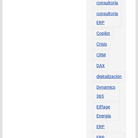
consultoría
consultoría
ERP
Copilot
Crisis
CRM
DAX
digitalización
Dynamics
365
Eiffage
Energía
ERP
ERP