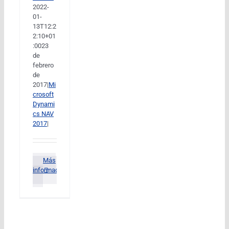
2022-
01-
13T12:2
2:10+01
:00
23
de
febrero
de
2017
|
Mi
crosoft
Dynami
cs NAV
2017
|
Más
información