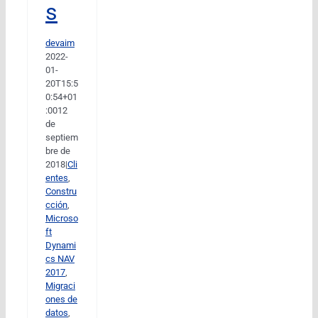
s
devaim
2022-
01-
20T15:5
0:54+01
:00
12
de
septiem
bre de
2018
|
Cli
entes
,
Constru
cción
,
Microso
ft
Dynami
cs NAV
2017
,
Migraci
ones de
datos
,