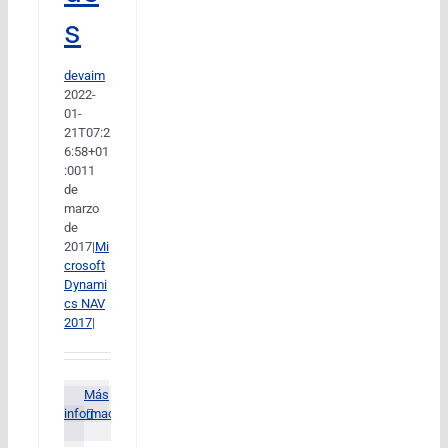
s
devaim
2022-
01-
21T07:2
6:58+01
:00
11
de
marzo
de
2017
|
Mi
crosoft
Dynami
cs NAV
2017
|
Más
información