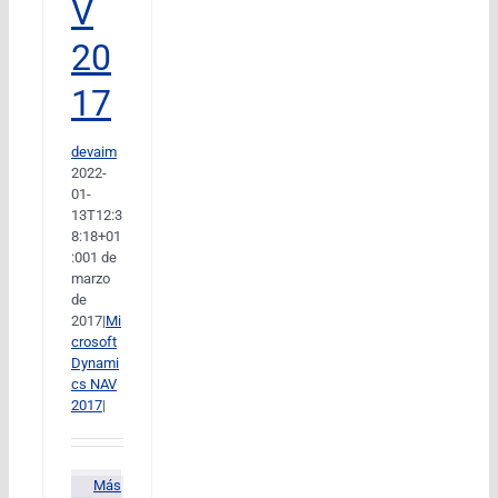
V
20
17
devaim
2022-
01-
13T12:3
8:18+01
:00
1 de
marzo
de
2017
|
Mi
crosoft
Dynami
cs NAV
2017
|
Más