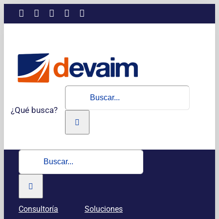
Saltar
LinkedIn
Instagram
Facebook
X
YouTube
al
contenido
Buscar:
¿Qué busca?
Buscar:
Consultoría
Soluciones