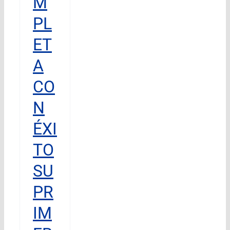
M
PL
ET
A
CO
N
ÉXI
TO
SU
PR
IM