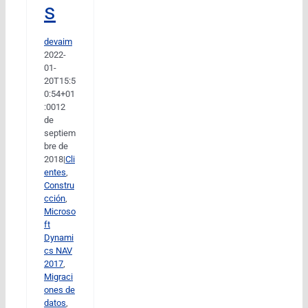
s
devaim
2022-
01-
20T15:5
0:54+01
:00
12
de
septiem
bre de
2018
|
Cli
entes
,
Constru
cción
,
Microso
ft
Dynami
cs NAV
2017
,
Migraci
ones de
datos
,