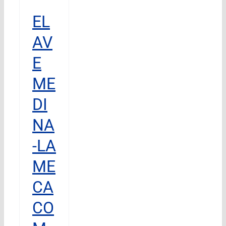
EL
AV
E
ME
DI
NA
-LA
ME
CA
CO