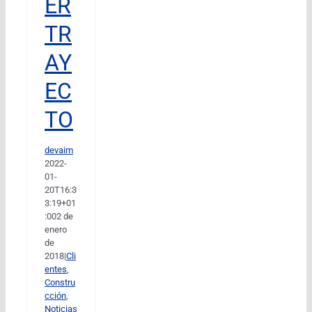
ER
TR
AY
EC
TO
devaim
2022-
01-
20T16:3
3:19+01
:00
2 de
enero
de
2018
|
Cli
entes
,
Constru
cción
,
Noticias