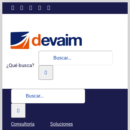
Saltar
LinkedIn
Instagram
Facebook
X
YouTube
al
contenido
Buscar:
¿Qué busca?
Buscar:
Consultoría
Soluciones