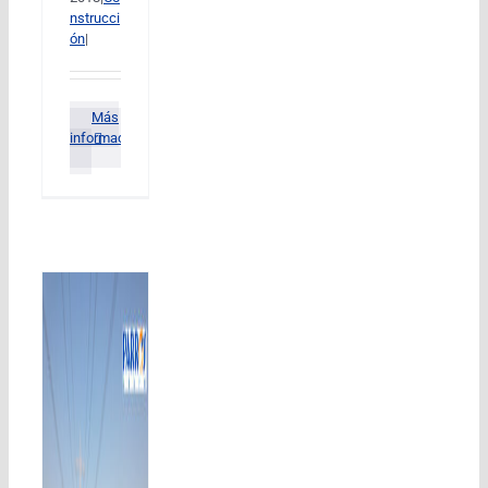
nstrucci
ón
|
Más
información