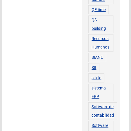
QE time
QS
building
Recursos
Humanos
SIANE
SII
silicie
sistema
ERP
Software de
contabilidad
Software