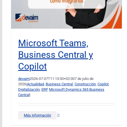
Microsoft Teams,
Business Central y
Copilot
devaim
2026-07-07T11:15:30+02:00
7 de julio de
2026
|
Actualidad
,
Business Central
,
Construcción
,
Copilot
,
Digitalización
,
ERP
,
Microsoft Dynamics 365 Business
Central
|
Más información