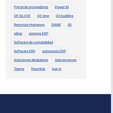
Portal de proveedores
Power BI
QE SILICIE
QE time
QS building
Recursos Humanos
SIANE
SII
silicie
sistema ERP
Software de contabilidad
Software ERP
soluciones ERP
Soluciones Modulares
Subvenciones
Teams
Tesorería
Vue.js