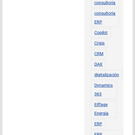
consultoría
consultoría
ERP
Copilot
Crisis
CRM
DAX
digitalización
Dynamics
365
Eiffage
Energía
ERP
ERP