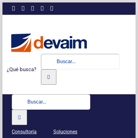
Saltar
LinkedIn
Instagram
Facebook
X
YouTube
al
contenido
Buscar:
¿Qué busca?
Buscar:
Consultoría
Soluciones