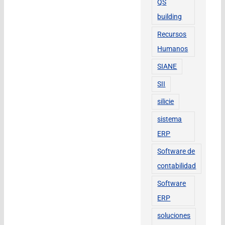
QS
building
Recursos
Humanos
SIANE
SII
silicie
sistema
ERP
Software de
contabilidad
Software
ERP
soluciones