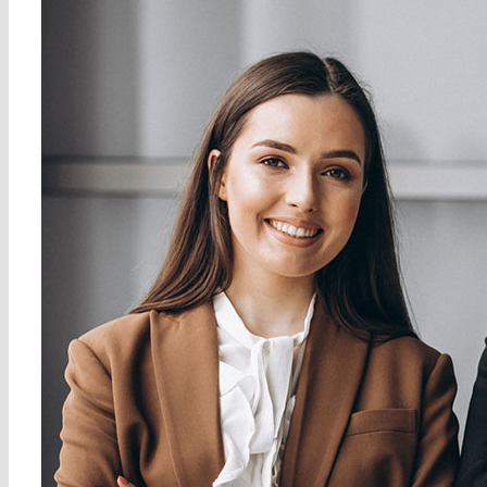
solución pensada por
los profesionales de
Devaim Consultores
para atender los
requerimientos de los
responsables
financieros y
optimizar sus
decisiones.
Una solución
avanzada de tesorería
que incorpora años de
experiencia
trabajando codo a
codo con expertos en
finanzas y tesorería