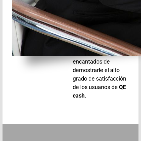
empresa y generan
valor.
Que sea
verificable
: Nuestros
clientes son nuestro
mejor aval. Estaremos
encantados de
demostrarle el alto
grado de satisfacción
de los usuarios de
QE
cash
.