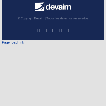
© Copyright Devaim | Todos los derechos reservados
LinkedIn
Instagram
Facebook
X
YouTube
Page load link