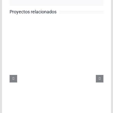
electrón
Proyectos relacionados
e proveedores