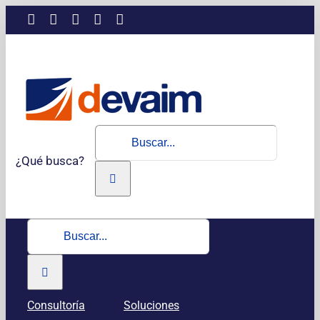
Saltar
LinkedIn
Instagram
Facebook
X
YouTube
al
contenido
Buscar:
¿Qué busca?
Buscar:
Consultoría
Soluciones