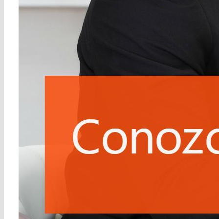
gestionar los riesgos
de cobro y pago y
anticiparse a los
problemas.
Que genere
valor
: Reducir los
plazos de cobro,
pagar a tiempo a los
proveedores,
optimizar los costes
financieros y contar
con la liquidez
necesaria, son
aspectos que influyen
directamente en la
actividad de la