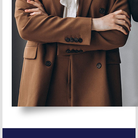
de múltiples sectores.
Toda esa experiencia
y conocimiento,
unidos a la tecnología
de Microsoft
Dynamics 365
Business Central,
hacen de
QE cash
la
solución idónea para
gestionar su tesorería.