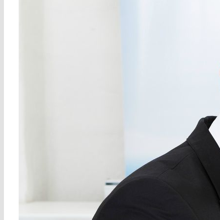
¿Qué le pide a
una solución
de tesorería?
Que elimine
incertidumbres
:
permitiéndole conocer
en todo momento
cuánto tiene que
pagar, cuándo va a
cobrar y cuánta
financiación necesita.
Que reduzca
riesgos
: Una solución
que le permita