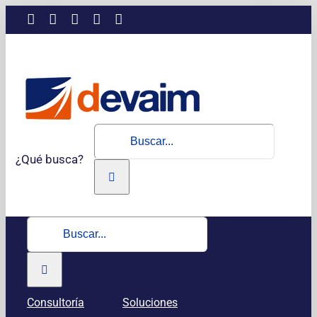
Saltar
LinkedIn
Instagram
Facebook
X
YouTube
al
contenido
Buscar:
¿Qué busca?
Buscar:
Consultoría
Soluciones