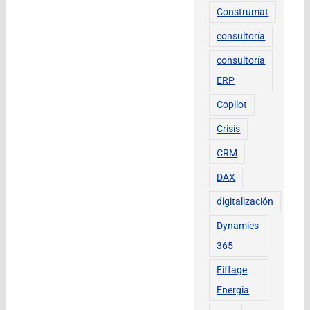
Construmat
consultoría
consultoría
ERP
Copilot
Crisis
CRM
DAX
digitalización
Dynamics
365
Eiffage
Energía