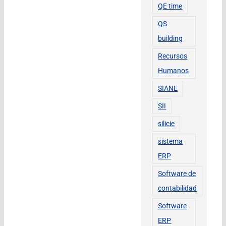
QE time
QS
building
Recursos
Humanos
SIANE
SII
silicie
sistema
ERP
Software de
contabilidad
Software
ERP