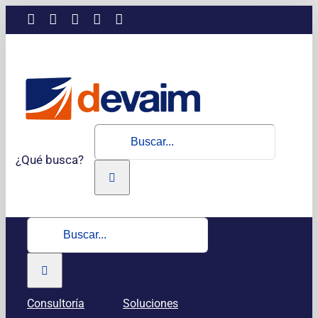
Saltar
LinkedIn
Instagram
Facebook
X
YouTube
al
contenido
Buscar:
¿Qué busca?
Buscar:
Consultoría
Soluciones