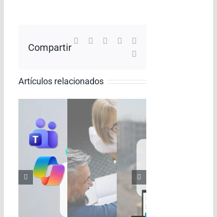
Facebook
X
LinkedIn
WhatsApp
Pinterest
Compartir
Correo
electrónico
Artículos relacionados
dísticas y
 Business Central?