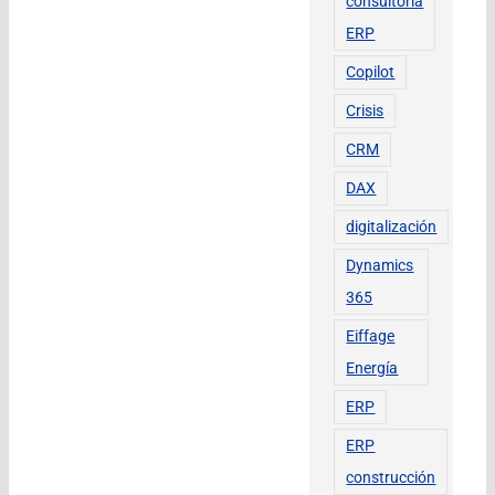
consultoría
ERP
Copilot
Crisis
CRM
DAX
digitalización
Dynamics
365
Eiffage
Energía
ERP
ERP
construcción