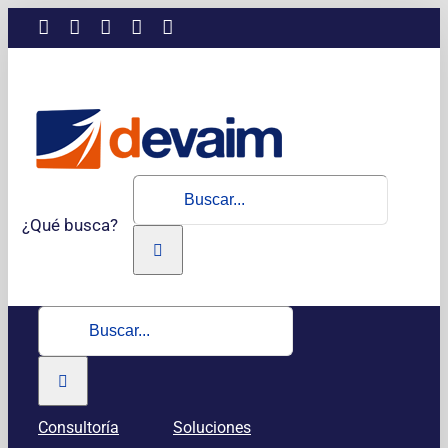
Saltar
LinkedIn
Instagram
Facebook
X
YouTube
al
contenido
Buscar:
¿Qué busca?
Buscar:
Consultoría
Soluciones