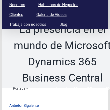
Nosotros
Hablemos de Negocios
Clientes
Galería de Videos
Trabaja con nosotros
Blog
La presencia en el
mundo de Microsof
Dynamics 365
Business Central
Portada
»
La presencia en el mundo de Microsoft Dynamics 3
Business Central
Anterior
Siguiente