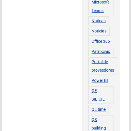
Microsoft
Teams
Noticas
Noticias
Office 365
Patrocinio
Portal de
proveedores
Power BI
QE
SILICIE
QE time
QS
building