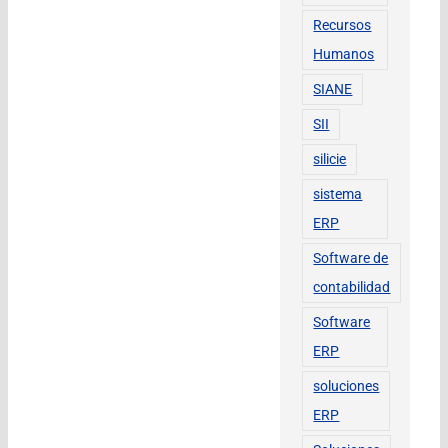
Recursos
Humanos
SIANE
SII
silicie
sistema
ERP
Software de
contabilidad
Software
ERP
soluciones
ERP