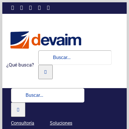
Saltar
LinkedIn
Instagram
Facebook
X
YouTube
al
contenido
Buscar:
¿Qué busca?
Buscar:
Consultoría
Soluciones