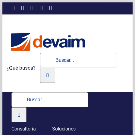
Saltar
LinkedIn
Instagram
Facebook
X
YouTube
al
contenido
Buscar:
¿Qué busca?
Buscar:
Consultoría
Soluciones