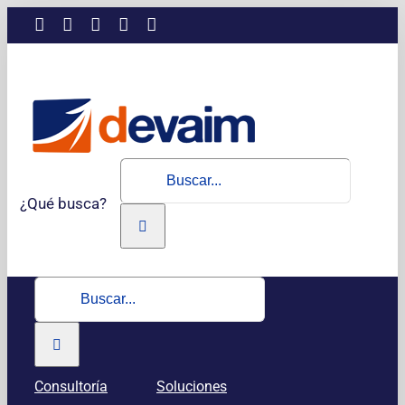
Saltar
LinkedIn
Instagram
Facebook
X
YouTube
al
contenido
Buscar:
¿Qué busca?
Buscar:
Consultoría
Soluciones