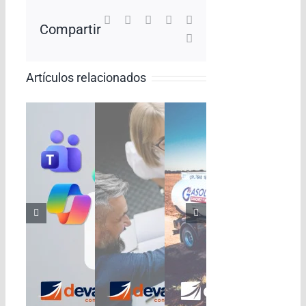
Facebook
X
LinkedIn
WhatsApp
Pinterest
Compartir
Correo
electrónico
Artículos relacionados
dísticas y
ánchez y Murcia