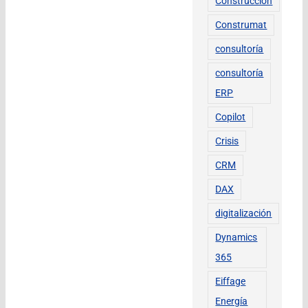
Construcción
Construmat
consultoría
consultoría
ERP
Copilot
Crisis
CRM
DAX
digitalización
Dynamics
365
Eiffage
Energía