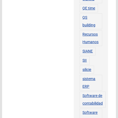
QE time
QS
building
Recursos
Humanos
SIANE
SII
silicie
sistema
ERP
Software de
contabilidad
Software