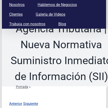
Nosotros
Hablemos de Negocios
Clientes
Galería de Videos
Trabaja con nosotros
Blog
Agencia Tributaria |
Nueva Normativa
Suministro Inmediat
de Información (SII)
Portada
»
Agencia Tributaria | Nueva Normativa Suministro
Inmediato de Información (SII)
Anterior
Siguiente