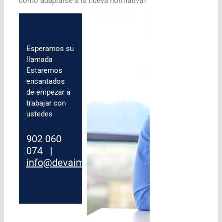
cómo adaptarse a la nueva normativa?
Esperamos su
llamada
Estaremos
encantados
de empezar a
trabajar con
ustedes
902 060
074 |
info@devaim.com