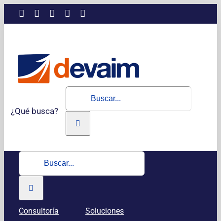
Saltar
LinkedIn
Instagram
Facebook
X
YouTube
al
contenido
Buscar:
¿Qué busca?
Buscar:
Consultoría
Soluciones