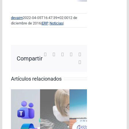
devaim
2022-04-05T16:47:39+02:00
12 de
diciembre de 2016
|
ERP
,
Noticias
|
Facebook
X
LinkedIn
WhatsApp
Pinterest
Compartir
Correo
electrónico
Artículos relacionados