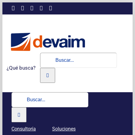
Saltar
LinkedIn
Instagram
Facebook
X
YouTube
al
contenido
Buscar:
¿Qué busca?
Buscar:
Consultoría
Soluciones