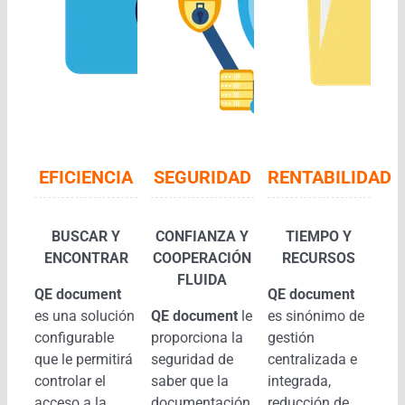
EFICIENCIA
SEGURIDAD
RENTABILIDAD
BUSCAR Y
CONFIANZA Y
TIEMPO Y
ENCONTRAR
COOPERACIÓN
RECURSOS
FLUIDA
QE document
QE document
es una solución
QE document
le
es sinónimo de
configurable
proporciona la
gestión
que le permitirá
seguridad de
centralizada e
controlar el
saber que la
integrada,
acceso a la
documentación
reducción de