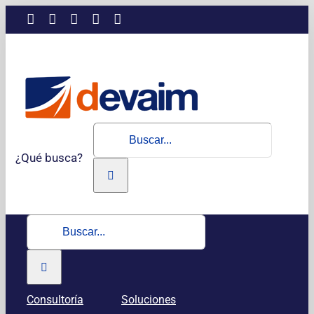
Saltar
LinkedIn
Instagram
Facebook
X
YouTube
al
contenido
Buscar:
¿Qué busca?
Buscar:
Consultoría
Soluciones