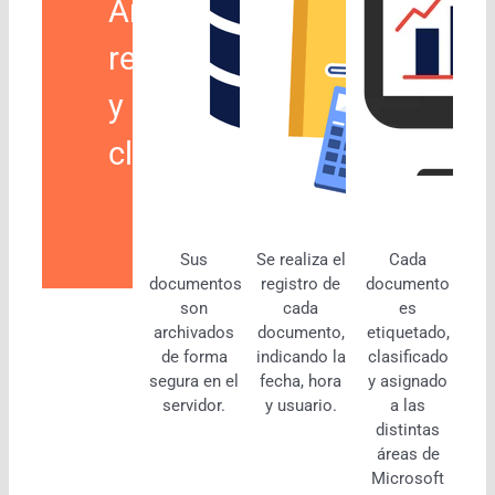
Archiva,
registra
y
clasifica
Sus
Se realiza el
Cada
documentos
registro de
documento
son
cada
es
archivados
documento,
etiquetado,
de forma
indicando la
clasificado
segura en el
fecha, hora
y asignado
servidor.
y usuario.
a las
distintas
áreas de
Microsoft